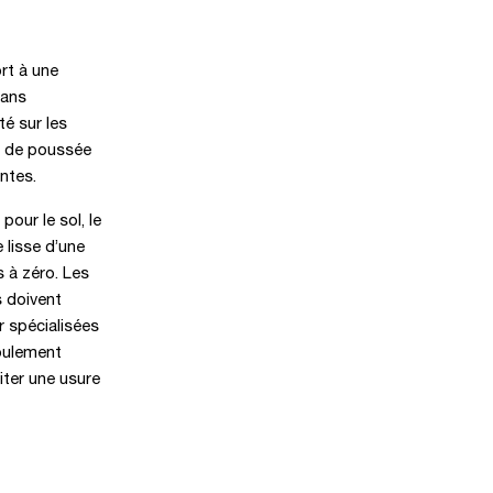
rt à une
dans
té sur les
me de poussée
entes.
our le sol, le
 lisse d’une
 à zéro. Les
s doivent
r spécialisées
roulement
iter une usure