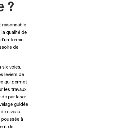
e ?
t raisonnable
la qualité de
d’un terrain
ssoire de
six voies,
s leviers de
ce qui permet
r les travaux
nde par laser
velage guidée
 de niveau.
de poussée à
ment de