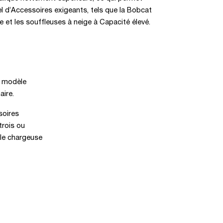
iel d’Accessoires exigeants, tels que la Bobcat
e et les souffleuses à neige à Capacité élevé.
du modèle
aire.
soires
trois ou
ule chargeuse