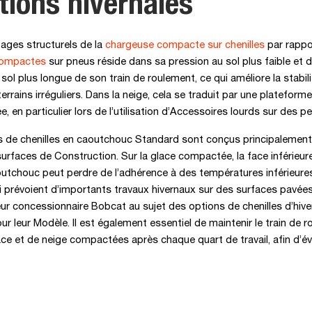
tions hivernales
ages structurels de la
chargeuse compacte sur chenilles
par rappo
compactes
sur pneus réside dans sa pression au sol plus faible et 
 sol plus longue de son train de roulement, ce qui améliore la stabili
terrains irréguliers. Dans la neige, cela se traduit par une platefor
, en particulier lors de l’utilisation d’Accessoires lourds sur des p
de chenilles en caoutchouc Standard sont conçus principalement p
 surfaces de Construction. Sur la glace compactée, la face inférieure
outchouc peut perdre de l’adhérence à des températures inférieures
i prévoient d’importants travaux hivernaux sur des surfaces pavée
eur concessionnaire Bobcat au sujet des options de chenilles d’hive
ur leur Modèle. Il est également essentiel de maintenir le train de 
e et de neige compactées après chaque quart de travail, afin d’év