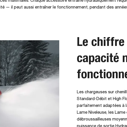
mances maximales. Chaque accessoire entraîné hydrauliquement requie
ité — il peut aussi entraîner le fonctionnement, pendant des anné
Le chiffre
capacité 
fonction
Les chargeuses sur chenil
Standard-Débit et High F
parfaitement adaptées à l
Lame Niveleuse, les Lame c
débroussailleuses moyenne
puissance de sortie Hydra