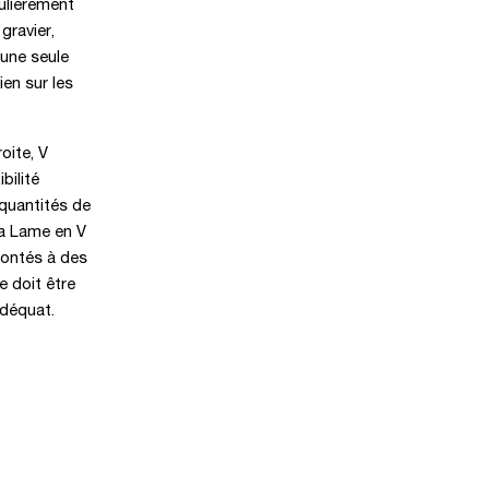
culièrement
gravier,
 une seule
ien sur les
oite, V
bilité
quantités de
 la Lame en V
rontés à des
e doit être
adéquat.