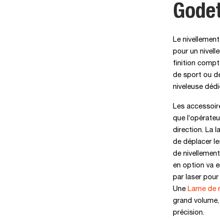
Godet
Le nivellement
pour un nivell
finition compt
de sport ou de
niveleuse dédi
Les accessoi
que l’opérate
direction. La 
de déplacer le
de nivellemen
en option va e
par laser pour
Une
Lame de 
grand volume,
précision.