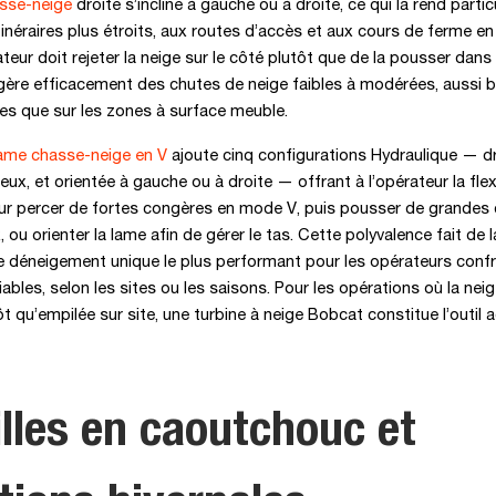
sse-neige
droite s’incline à gauche ou à droite, ce qui la rend parti
inéraires plus étroits, aux routes d’accès et aux cours de ferme en 
ateur doit rejeter la neige sur le côté plutôt que de la pousser dans
e gère efficacement des chutes de neige faibles à modérées, aussi b
es que sur les zones à surface meuble.
ame chasse-neige en V
ajoute cinq configurations Hydraulique — dr
eux, et orientée à gauche ou à droite — offrant à l’opérateur la flexi
ur percer de fortes congères en mode V, puis pousser de grandes 
, ou orienter la lame afin de gérer le tas. Cette polyvalence fait de
de déneigement unique le plus performant pour les opérateurs conf
iables, selon les sites ou les saisons. Pour les opérations où la neig
t qu’empilée sur site, une turbine à neige Bobcat constitue l’outil 
lles en caoutchouc et