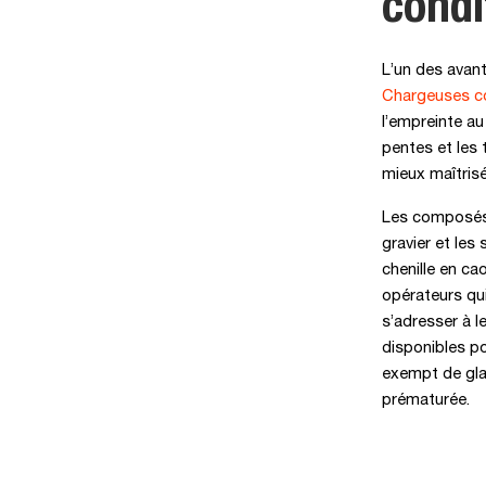
condi
L’un des avant
Chargeuses 
l’empreinte au
pentes et les 
mieux maîtrisée
Les composés 
gravier et les
chenille en ca
opérateurs qu
s’adresser à l
disponibles po
exempt de glac
prématurée.