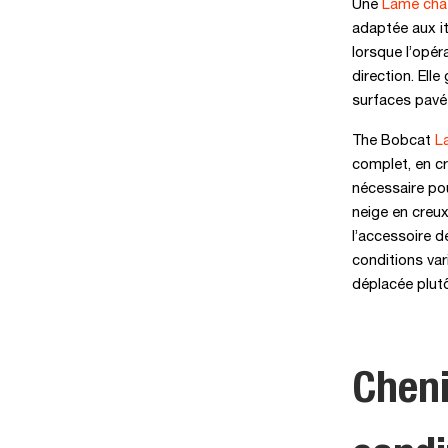
Une
Lame cha
adaptée aux it
lorsque l’opér
direction. Ell
surfaces pavé
The Bobcat
L
complet, en cr
nécessaire po
neige en creux
l’accessoire 
conditions var
déplacée plutô
Cheni