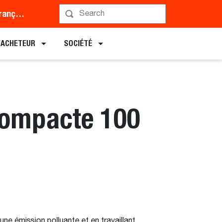
Middle East and Africa (Français)
L’ACHETEUR
SOCIÉTÉ
 compacte 100
une émission polluante et en travaillant