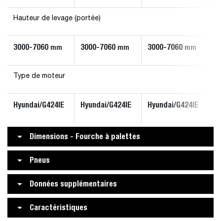
Hauteur de levage (portée)
3000-7060
3000-7060
3000-7060
3
mm
mm
mm
Type de moteur
Hyundai/G424IE
Hyundai/G424IE
Hyundai/G424IE
H
Dimensions - Fourche à palettes
Pneus
Données supplémentaires
Caractéristiques