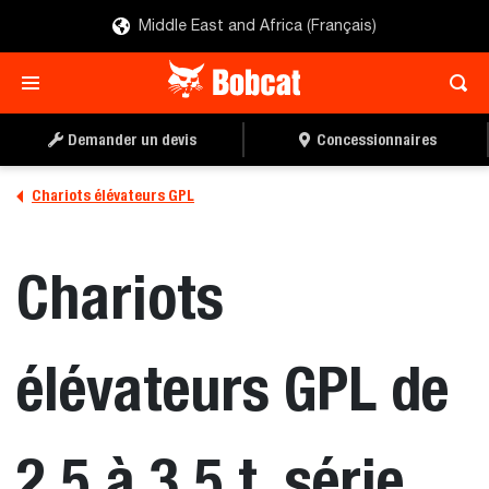
Middle East and Africa (Français)
TROUVER UN
DEMANDER UN DEVIS
CONCESSIONNAIRE
Demander un devis
Concessionnaires
Chariots élévateurs GPL
Chariots
élévateurs GPL de
2,5 à 3,5 t, série