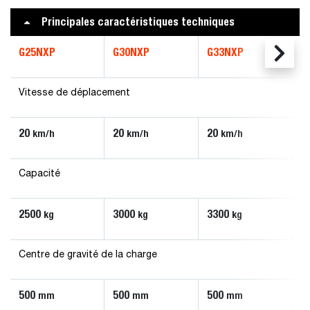
Principales caractéristiques techniques
G25NXP
G30NXP
G33NXP
G
Vitesse de déplacement
20
20
20
2
km/h
km/h
km/h
Capacité
2500
3000
3300
3
kg
kg
kg
Centre de gravité de la charge
500
500
500
5
mm
mm
mm