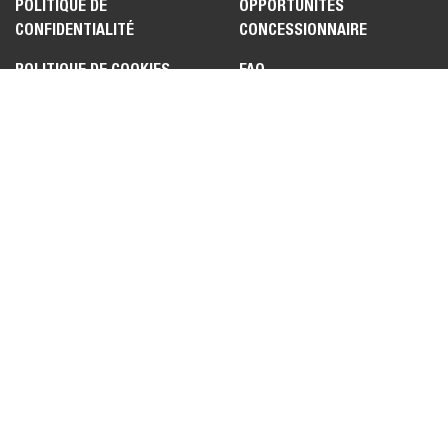
POLITIQUE DE
OPPORTUNITÉS
CONFIDENTIALITÉ
CONCESSIONNAIRE
POLITIQUE DE COOKIES
FAQ
POLITIQUE POUR LES
COMMENTAIRES
POSTULANTS
CONCERNANT LE SITE WEB
CONDITIONS D'UTILISATION
ENGAGEMENT SUR LE
CONTRÔLE DES
EXPORTATIONS ET LA
CONFORMITÉ DES ÉCHANGES
COMMERCIAUX