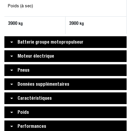
Poids (à sec)
3900
3900
kg
kg
Batterie groupe motopropulseur
Moteur électrique
Pneus
Données supplémentaires
Caractéristiques
Poids
Performances