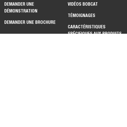
DEMANDER UNE
VIDÉOS BOBCAT
DÉMONSTRATION
TÉMOIGNAGES
DEMANDER UNE BROCHURE
CARACTÉRISTIQUES
SPÉCIFIQUES AUX PRODUITS
LÉGAL
CONTACTEZ-NOUS
POLITIQUE DE
OPPORTUNITÉS
CONFIDENTIALITÉ
CONCESSIONNAIRE
POLITIQUE DE COOKIES
FAQ
POLITIQUE POUR LES
COMMENTAIRES
POSTULANTS
CONCERNANT LE SITE WEB
CONDITIONS D'UTILISATION
ENGAGEMENT SUR LE