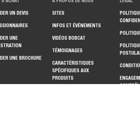
 D’ACHAT
À PROPOS DE NOUS
LÉGAL
DER UN DEVIS
SITES
POLITIQU
CONFIDEN
SSIONNAIRES
INFOS ET ÉVÉNEMENTS
POLITIQU
DER UNE
VIDÉOS BOBCAT
STRATION
POLITIQU
TÉMOIGNAGES
POSTULA
DER UNE BROCHURE
CARACTÉRISTIQUES
CONDITIO
SPÉCIFIQUES AUX
PRODUITS
ENGAGEM
CONTRÔL
EXPORTAT
CONFORM
ÉCHANGE
CTEZ-NOUS