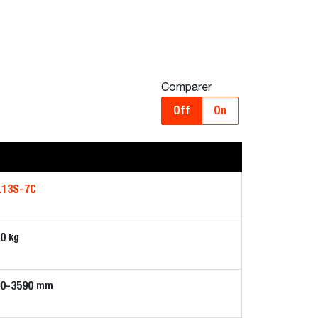
Comparer
Off
On
L13S-7C
50
kg
90-3590
mm