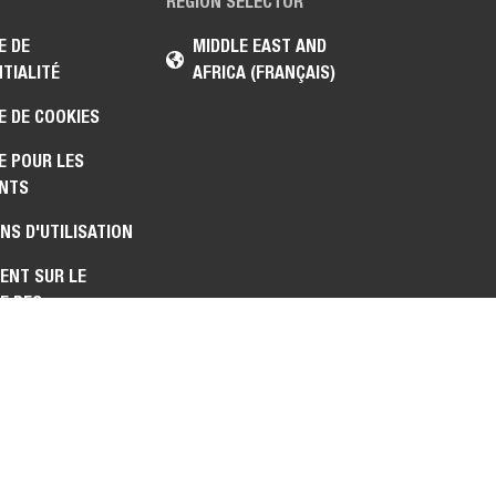
REGION SELECTOR
E DE
MIDDLE EAST AND
TIALITÉ
AFRICA (FRANÇAIS)
E DE COOKIES
E POUR LES
NTS
NS D'UTILISATION
ENT SUR LE
E DES
IONS ET LA
ITÉ DES
S COMMERCIAUX