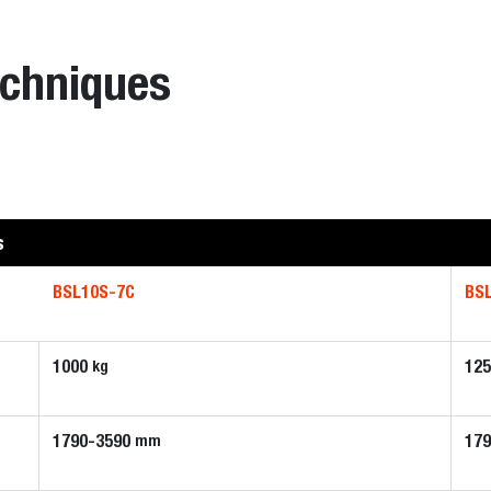
echniques
s
BSL10S-7C
BS
1000
12
kg
1790-3590
17
mm