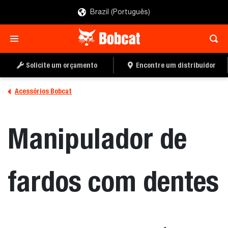
Brazil (Português)
ENCONTRE UM
PEÇA UMA COTAÇÃO
DISTRIBUIDOR
Solicite um orçamento
Encontre um distribuidor
Acessórios Bobcat
Manipulador de
fardos com dentes