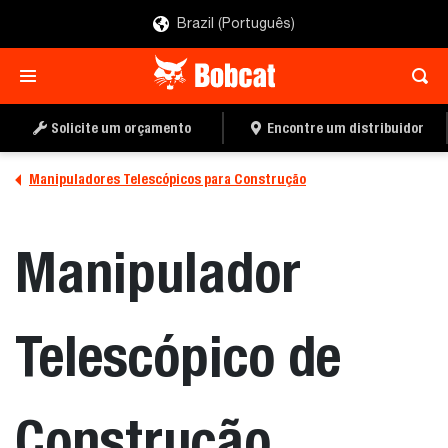
Brazil (Português)
SOLICITE UM
ENCONTRE UMA
ORÇAMENTO
CONCESSIONÁRIA
Solicite um orçamento
Encontre um distribuidor
Manipuladores Telescópicos para Construção
Manipulador
Telescópico de
Construção