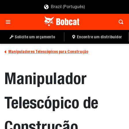
Brazil (Português)
SOLICITE UM
ENCONTRE UMA
ORÇAMENTO
CONCESSIONÁRIA
Solicite um orçamento
Encontre um distribuidor
Manipuladores Telescópicos para Construção
Manipulador
Telescópico de
Construção