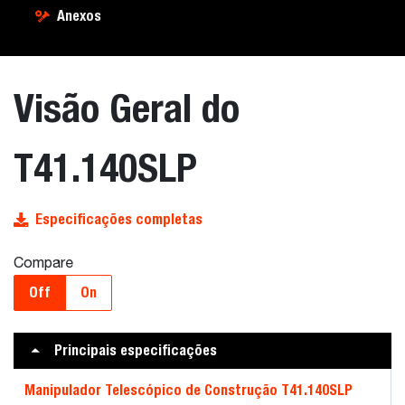
Anexos
Visão Geral do
T41.140SLP
Especificações completas
Compare
Off
On
Principais especificações
Manipulador Telescópico de Construção T41.140SLP