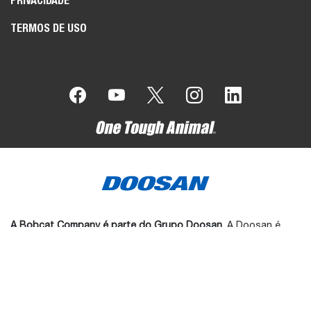
PRIVACIDADE
TERMOS DE USO
A Bobcat Company é parte do Grupo Doosan
. A Doosan é
líder mundial em equipamentos de construção, manutenção de
vias e manuseio de materiais, soluções em água e energia, e
engenharia que serve orgulhosamente as comunidades e
clientes por mais de uma século.
Bobcat®️, o logo Bobcat, as cores da máquina Bobcat, e