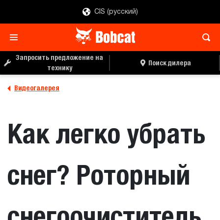
CIS (русский)
Запросить предложение на
Поиск дилера
технику
Видеогалерея
Как легко убрать
снег? Роторный
снегоочиститель