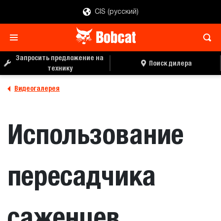
CIS (русский)
Запросить предложение на
Поиск дилера
технику
Видеогалерея
Использование
пересадчика
саженцев