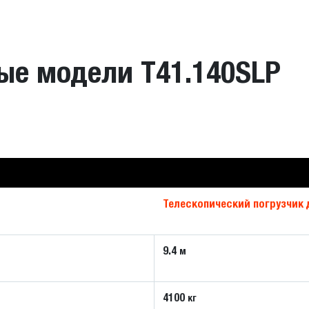
ые модели T41.140SLP
Телескопический погрузчик 
9.4
м
4100
кг