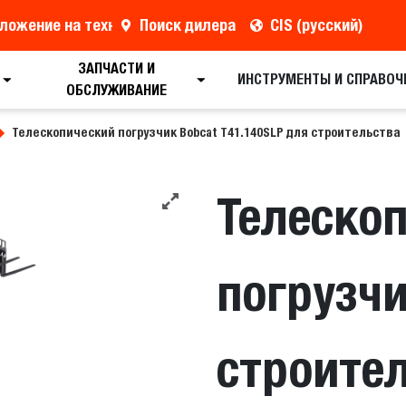
ложение на технику
Поиск дилера
CIS (русский)
ЗАПЧАСТИ И
Поиск дилера
Запрос брошюры
Резерв
ИНСТРУМЕНТЫ И СПРАВОЧ
ОБСЛУЖИВАНИЕ
Телескопический погрузчик Bobcat T41.140SLP для строительства
Телеско
погрузчи
строите