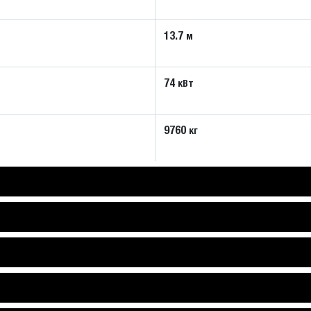
13.7
м
74
кВт
9760
кг