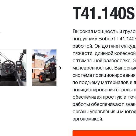
T41.140S
Высокая мощность и груз
погрузчику Bobcat T41.140
работой. Он дотянется куд
тяжести, длинной колесной
оптимальной развесовке. 
маневренностью. Выносные
система позиционировани
по подъему материалов и 
позиционирования стрелы 
обеспечивая простую и точ
работы обеспечивают зна
органы управления и мног
эргономикой.