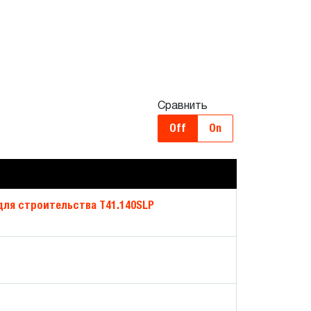
Сравнить
Off
On
для строительства T41.140SLP