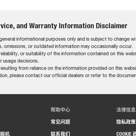
rvice, and Warranty Information Disclaimer
 general informational purposes only and is subject to change wi
rs, omissions, or outdated information may occasionally occur.
bility, or suitability of the information contained on this website
r usage decisions.
resulting from reliance on the information provided on this websi
on, please contact our official dealers or refer to the documen
帮助中心
法律信息
常见问题
隐私政策
掘机
联系我们
COOKIE