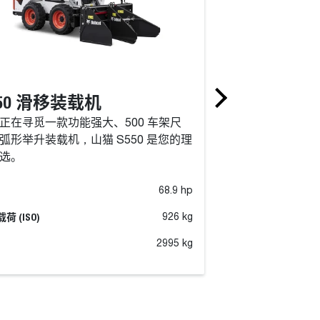
550 滑移装载机
S590 滑移
正在寻觅一款功能强大、500 车架尺
山猫 S590 垂直
弧形举升装载机，山猫 S550 是您的理
度下作业延伸距离
选。
68.9 hp
荷 (ISO)
额定载荷 (ISO)
926 kg
重量
2995 kg