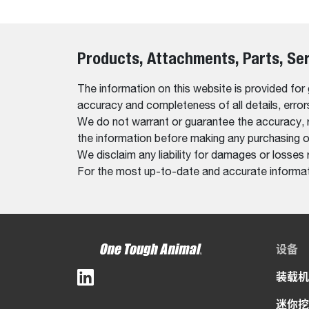
Products, Attachments, Parts, Se
The information on this website is provided for
accuracy and completeness of all details, erro
We do not warrant or guarantee the accuracy, relia
the information before making any purchasing o
We disclaim any liability for damages or losses 
For the most up-to-date and accurate informati
设备
装载机
迷你挖