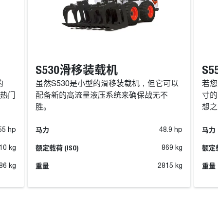
S530滑移装载机
S
的
虽然S530是小型的滑移装载机，但它可以
若您
的热门
配备新的高流量液压系统来确保战无不
寸的
胜。
想之
马力
马力
55 hp
48.9 hp
额定载荷 (ISO)
额定载
10 kg
869 kg
重量
重量
86 kg
2815 kg