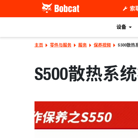
索
设备
主页
零件与服务
服务
保养视频
S500散
S500散热系