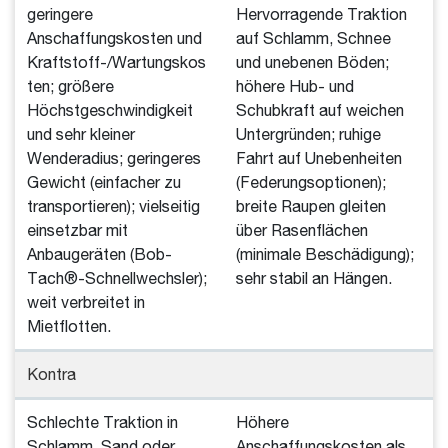
geringere
Hervorragende Traktion
Anschaffungskosten und
auf Schlamm, Schnee
Kraftstoff-/Wartungskos
und unebenen Böden;
ten; größere
höhere Hub- und
Höchstgeschwindigkeit
Schubkraft auf weichen
und sehr kleiner
Untergründen; ruhige
Wenderadius; geringeres
Fahrt auf Unebenheiten
Gewicht (einfacher zu
(Federungsoptionen);
transportieren); vielseitig
breite Raupen gleiten
einsetzbar mit
über Rasenflächen
Anbaugeräten (Bob-
(minimale Beschädigung);
Tach®-Schnellwechsler);
sehr stabil an Hängen.
weit verbreitet in
Mietflotten.
Kontra
Schlechte Traktion in
Höhere
Schlamm, Sand oder
Anschaffungskosten als