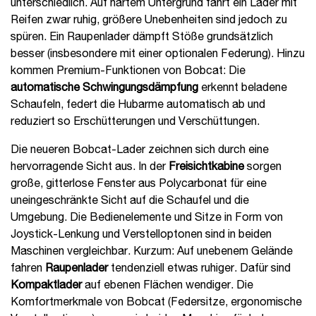
unterschiedlich. Auf hartem Untergrund fährt ein Lader mit
Reifen zwar ruhig, größere Unebenheiten sind jedoch zu
spüren. Ein Raupenlader dämpft Stöße grundsätzlich
besser (insbesondere mit einer optionalen Federung). Hinzu
kommen Premium-Funktionen von Bobcat: Die
automatische Schwingungsdämpfung
erkennt beladene
Schaufeln, federt die Hubarme automatisch ab und
reduziert so Erschütterungen und Verschüttungen.
Die neueren Bobcat-Lader zeichnen sich durch eine
hervorragende Sicht aus. In der
Freisichtkabine
sorgen
große, gitterlose Fenster aus Polycarbonat für eine
uneingeschränkte Sicht auf die Schaufel und die
Umgebung. Die Bedienelemente und Sitze in Form von
Joystick-Lenkung und Verstelloptonen sind in beiden
Maschinen vergleichbar. Kurzum: Auf unebenem Gelände
fahren
Raupenlader
tendenziell etwas ruhiger. Dafür sind
Kompaktlader
auf ebenen Flächen wendiger. Die
Komfortmerkmale von Bobcat (Federsitze, ergonomische