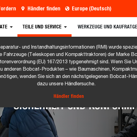
fordern
Händler finden
Europe (Deutsch)
ATE
TEILE UND SERVICE
WERKZEUGE UND KAUFRATG
eparatur- und Instandhaltungsinformationen (RMI) wurde speziell
che Fahrzeuge (Teleskopen und Kompakttraktoren) der Marke Bo
torenverordnung (EU) 167/2013 typgenehmigt sind. Wenn Sie U
zu anderen Bobcat-Produkten – wie Baumaschinen, Kompaktm
nötigen, wenden Sie sich an den nächstgelegenen Bobcat-Händ
dazu unsere Händlersuche.
Händler finden
SICHERHEIT UND KONFORMI