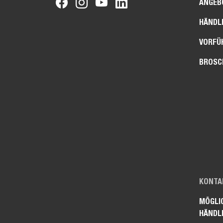
ANGEB
HÄNDL
VORFÜ
BROSC
KONTAK
MÖGLI
HÄNDL