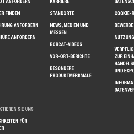
OT ANFORDERN
KARRIERE
DATENSC
ER FINDEN
STANDORTE
COOKIE-R
HRUNG ANFORDERN
NEWS, MEDIEN UND
BEWERBER
MESSEN
HÜRE ANFORDERN
NUTZUNG
BOBCAT-VIDEOS
VERPFLI
VOR-ORT-BERICHTE
ZUR EIN
HANDELS
BESONDERE
UND EXP
PRODUKTMERKMALE
INFORMA
DATENVE
TIEREN SIE UNS
CHKEITEN FÜR
ER