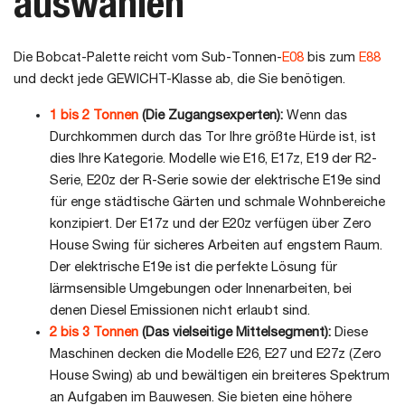
auswählen
Die Bobcat-Palette reicht vom Sub-Tonnen-
E08
bis zum
E88
und deckt jede GEWICHT-Klasse ab, die Sie benötigen.
1 bis 2 Tonnen
(Die Zugangsexperten):
Wenn das
Durchkommen durch das Tor Ihre größte Hürde ist, ist
dies Ihre Kategorie. Modelle wie E16, E17z, E19 der R2-
Serie, E20z der R-Serie sowie der elektrische E19e sind
für enge städtische Gärten und schmale Wohnbereiche
konzipiert. Der E17z und der E20z verfügen über Zero
House Swing für sicheres Arbeiten auf engstem Raum.
Der elektrische E19e ist die perfekte Lösung für
lärmsensible Umgebungen oder Innenarbeiten, bei
denen Diesel Emissionen nicht erlaubt sind.
2 bis 3 Tonnen
(Das vielseitige Mittelsegment):
Diese
Maschinen decken die Modelle E26, E27 und E27z (Zero
House Swing) ab und bewältigen ein breiteres Spektrum
an Aufgaben im Bauwesen. Sie bieten eine höhere