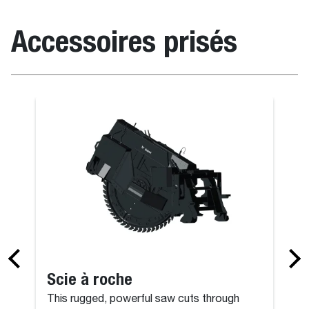
Accessoires prisés
use
Lame nivele
Scie à roche
This rugged, powerful saw cuts through