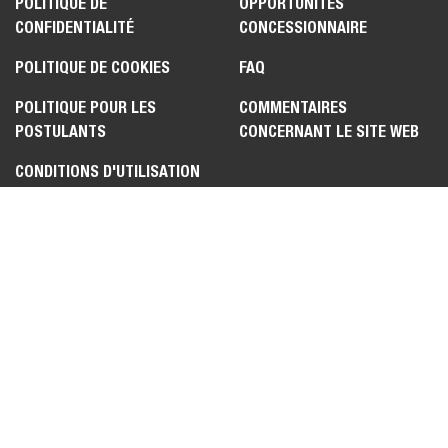
POLITIQUE DE
OPPORTUNITÉS
CONFIDENTIALITÉ
CONCESSIONNAIRE
POLITIQUE DE COOKIES
FAQ
POLITIQUE POUR LES
COMMENTAIRES
POSTULANTS
CONCERNANT LE SITE WEB
CONDITIONS D'UTILISATION
ENGAGEMENT SUR LE
CONTRÔLE DES
EXPORTATIONS ET LA
CONFORMITÉ DES ÉCHANGES
COMMERCIAUX
FICHE D’INFORMATION
RELATIVE AU RÈGLEMENT
SUR LES DONNÉES