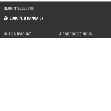
REGION SELECTOR
EUROPE (FRANÇAIS)
OUTILS D’ACHAT
À PROPOS DE NOUS
DEMANDER UN DEVIS
CARRIÈRES
CONCESSIONNAIRES
SITES
DEMANDER UNE
ACTUALITÉS, PRESSE ET
DÉMONSTRATION
SALONS
DEMANDER UNE BROCHURE
VIDÉOS BOBCAT
TÉMOIGNAGES
CARACTÉRISTIQUES
SPÉCIFIQUES AUX PRODUITS