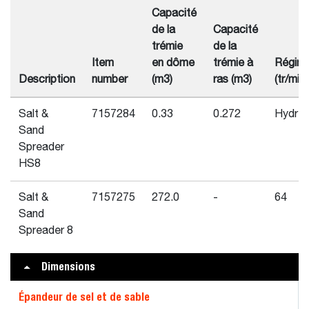
Capacité
de la
Capacité
trémie
de la
Item
en dôme
trémie à
Régim
Description
number
(m3)
ras (m3)
(tr/min)
Salt &
7157284
0.33
0.272
Hydr.
Sand
Spreader
HS8
Salt &
7157275
272.0
-
64
Sand
Spreader 8
Dimensions
Épandeur de sel et de sable