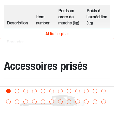
Poids en
Poids à
Item
ordre de
l’expédition
Description
number
marche (kg)
(kg)
Afficher plus
Salt & Sand
7157284
198.0
198.0
Spreader
HS8
Salt & Sand
7157275
176.0
176.0
Accessoires prisés
Spreader 8
Chargeuses approuvées
Fourche à ba
Épandeur de sel et de sable
Approuvé
avec les
Informations