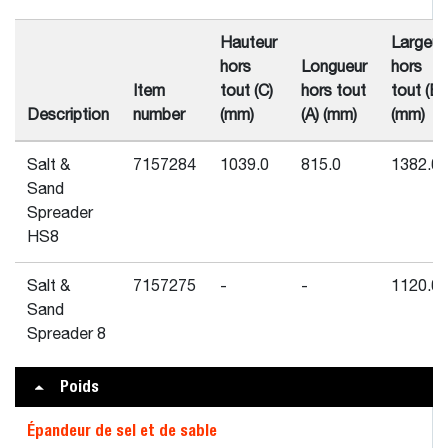
Hauteur
Largeur
hors
Longueur
hors
Item
tout (C)
hors tout
tout (B)
Description
number
(mm)
(A) (mm)
(mm)
Salt &
7157284
1039.0
815.0
1382.0
Sand
Spreader
HS8
Salt &
7157275
-
-
1120.0
Sand
Spreader 8
Poids
Épandeur de sel et de sable