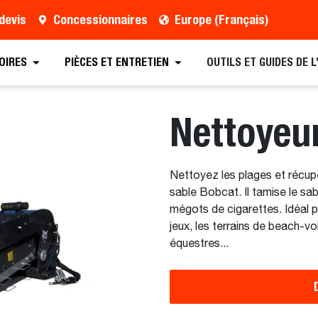
devis
Concessionnaires
Europe (Français)
Trouver un concessionnaire
Demander une brochure
OIRES
PIÈCES ET ENTRETIEN
OUTILS ET GUIDES DE 
Nettoyeu
Nettoyez les plages et récup
sable Bobcat. Il tamise le sabl
mégots de cigarettes. Idéal po
jeux, les terrains de beach-vo
équestres...