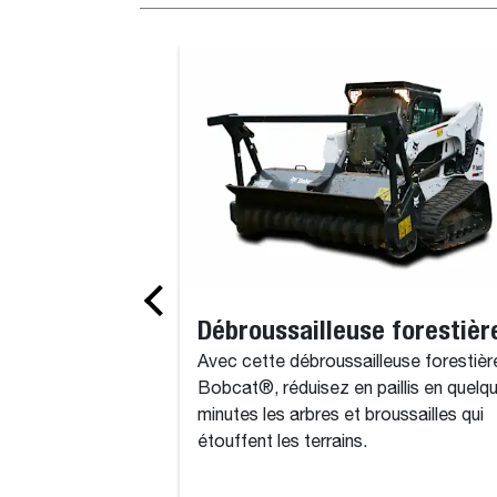
Godet, profil allemand
Débroussailleuse forestièr
Avec cette débroussailleuse forestièr
Bobcat®, réduisez en paillis en quelq
minutes les arbres et broussailles qui
étouffent les terrains.