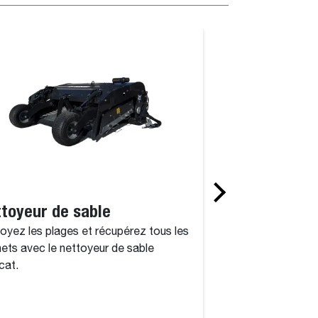
toyeur de sable
Niveleuse
oyez les plages et récupérez tous les
Transformez votr
ets avec le nettoyeur de sable
en une niveleuse à
cat.