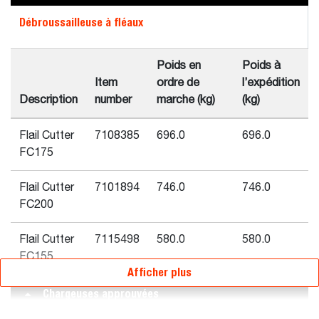
Débroussailleuse à fléaux
Poids en
Poids à
Item
ordre de
l’expédition
Description
number
marche (kg)
(kg)
Flail Cutter
7108385
696.0
696.0
FC175
Flail Cutter
7101894
746.0
746.0
FC200
Flail Cutter
7115498
580.0
580.0
FC155
Afficher plus
Chargeuses approuvées