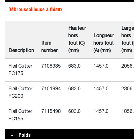
Débroussailleuse à fléaux
Hauteur
Largeur
hors
Longueur
hors
Item
tout (C)
hors tout
tout (B)
Description
number
(mm)
(A) (mm)
(mm)
Flail Cutter
7108385
683.0
1457.0
2056.0
FC175
Flail Cutter
7101894
683.0
1457.0
2306.0
FC200
Flail Cutter
7115498
683.0
1457.0
1856.0
FC155
Poids