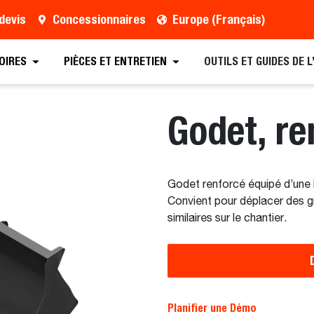
devis
Concessionnaires
Europe (Français)
rouver un concessionnaire
Demander une brochure
OIRES
PIÈCES ET ENTRETIEN
OUTILS ET GUIDES DE 
Godet, re
Godet renforcé équipé d’une 
Convient pour déplacer des gr
similaires sur le chantier.
Planifier une Démo