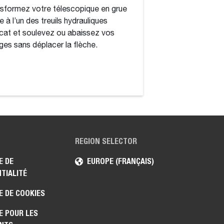
sformez votre télescopique en grue
Avec la lame nivel
e à l’un des treuils hydrauliques
Bobcat, vous écon
at et soulevez ou abaissez vos
l’argent tout en pr
ges sans déplacer la flèche.
de finition plus préc
REGION SELECTOR
E DE
EUROPE (FRANÇAIS)
TIALITÉ
E DE COOKIES
E POUR LES