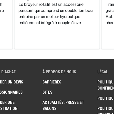
gh
Le broyeur rotatif est un accessoire
Tran
ire
puissant qui comprend un double tambour
grâc
entraîné par un moteur hydraulique
Bobc
entièrement intégré à couple élevé.
char
 D’ACHAT
À PROPOS DE NOUS
LÉGAL
DER UN DEVIS
CARRIÈRES
POLITIQU
CONFIDEN
SSIONNAIRES
SITES
POLITIQU
DER UNE
ACTUALITÉS, PRESSE ET
STRATION
SALONS
POLITIQU