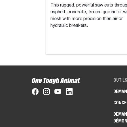
This rugged, powerful saw cuts throu
asphalt, concrete, frozen ground or w
mesh with more precision than air or
hydraulic breakers.
OUTILS
DEMAN
CONCE
DEMAN
DÉMON