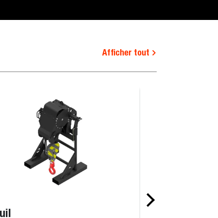
Afficher tout
uil
Lame niveleus