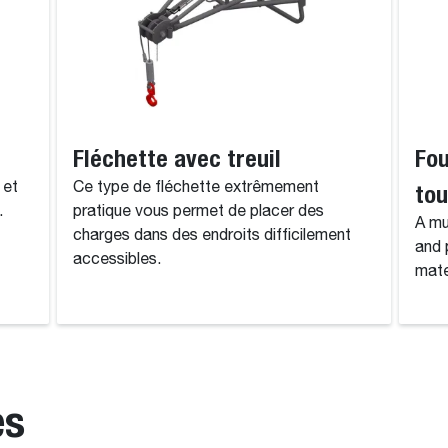
Fléchette avec treuil
Fou
 et
Ce type de fléchette extrêmement
to
.
pratique vous permet de placer des
A mu
charges dans des endroits difficilement
and 
accessibles.
mate
es