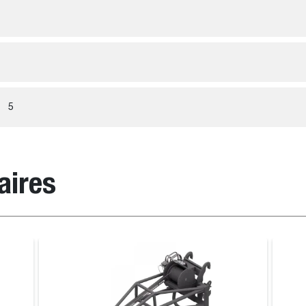
5
aires