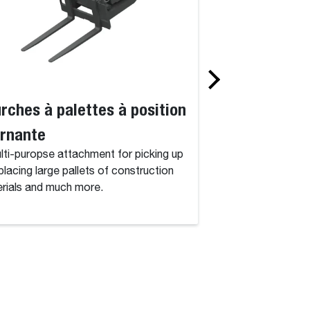
rches à palettes à position
Godet pour d
urnante
Optimisé pour le d
granulats sur les ch
lti-puropse attachment for picking up
placing large pallets of construction
rials and much more.