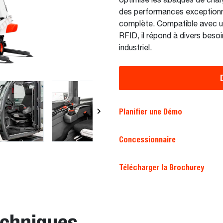
optimise les abaques de charge
des performances exceptionne
complète. Compatible avec un
RFID, il répond à divers beso
industriel.
Planifier une Démo
Concessionnaire
Télécharger la Brochurey
echniques