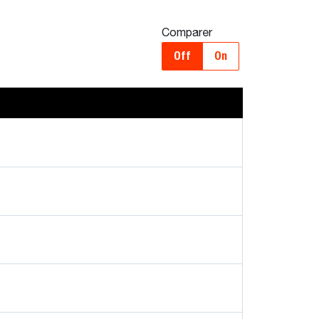
Comparer
Off
On