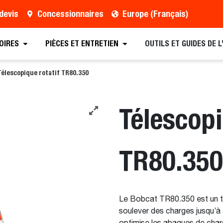
devis
Concessionnaires
Europe (Français)
rouver un concessionnaire
Demander une brochure
OIRES
PIÈCES ET ENTRETIEN
OUTILS ET GUIDES DE 
Télescopique rotatif TR80.350
Télescopi
TR80.350
Le Bobcat TR80.350 est un tél
soulever des charges jusqu’à 