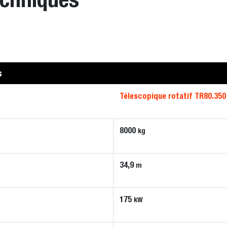
s
Télescopique rotatif TR80.350
8000
kg
34,9
m
175
kW