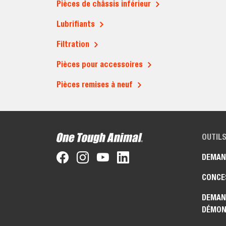
Pièces de châssis inférieur
Lubrifiants
Filtration
Pièces pour accessoires
Pièces remises à neuf
OUTILS
DEMAN
CONCE
DEMAN
DÉMON