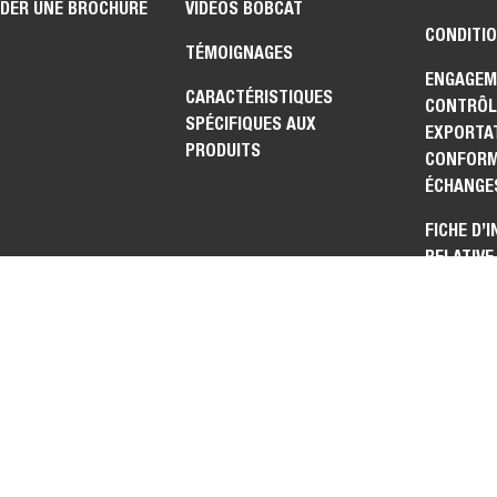
DER UNE BROCHURE
VIDÉOS BOBCAT
CONDITIO
TÉMOIGNAGES
ENGAGEM
CARACTÉRISTIQUES
CONTRÔL
SPÉCIFIQUES AUX
EXPORTAT
PRODUITS
CONFORM
ÉCHANGE
FICHE D’
RELATIVE
SUR LES
CTEZ-NOUS
TUNITÉS
SSIONNAIRE