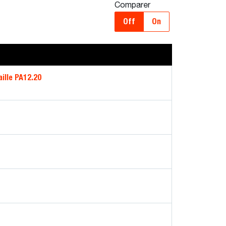
Comparer
Off
On
ille PA12.20