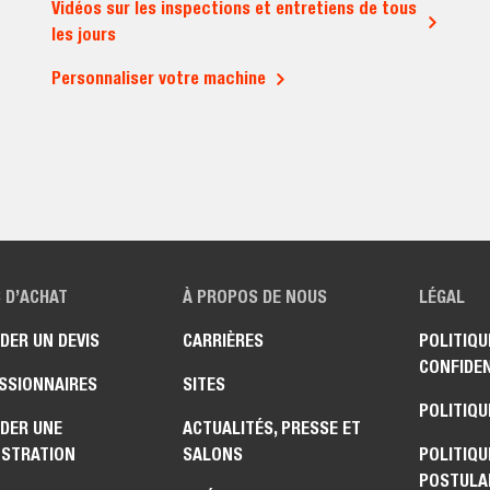
Vidéos sur les inspections et entretiens de tous
les jours
Personnaliser votre machine
 D’ACHAT
À PROPOS DE NOUS
LÉGAL
DER UN DEVIS
CARRIÈRES
POLITIQU
CONFIDEN
SSIONNAIRES
SITES
POLITIQU
DER UNE
ACTUALITÉS, PRESSE ET
STRATION
SALONS
POLITIQU
POSTULA