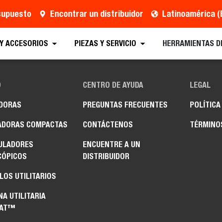
esupuesto
Encontrar un distribuidor
Latinoamérica (
 Y ACCESORIOS
PIEZAS Y SERVICIO
HERRAMIENTAS D
O
CENTRO DE AYUDA
LEGAL
DORAS
PREGUNTAS FRECUENTES
POLÍTICA
ADORAS COMPACTAS
CONTÁCTENOS
TÉRMINO
ULADORES
ENCUENTRE A UN
CÓPICOS
DISTRIBUIDOR
LOS UTILITARIOS
A UTILITARIA
CAT™