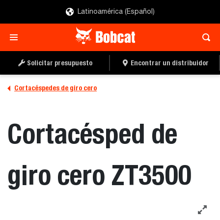
Latinoamérica (Español)
SOLICITAR UN
LOCALIZAR UN
PRESUPUESTO
DISTRIBUIDOR
Solicitar presupuesto
Encontrar un distribuidor
Cortacéspedes de giro cero
Cortacésped de
giro cero ZT3500