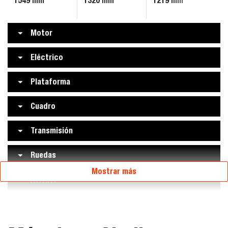
1549
1320
1219
mm
mm
mm
Motor
Eléctrico
Plataforma
Cuadro
Transmisión
Ruedas
Mostrar más
Asiento