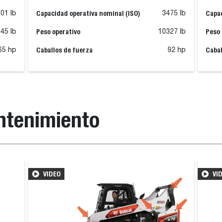
Capacidad operativa nominal (ISO)
Capac
01 lb
3475 lb
Peso operativo
Peso 
45 lb
10327 lb
Caballos de fuerza
Cabal
65 hp
92 hp
ntenimiento
VIDEO
VI