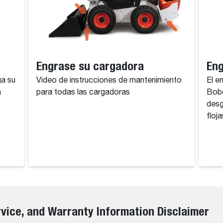
Engrase su cargadora
Eng
ga su
Video de instrucciones de mantenimiento
El e
a
para todas las cargadoras
Bobc
desg
floj
rvice, and Warranty Information Disclaimer