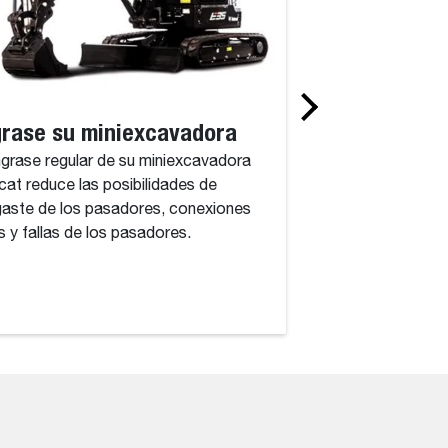
rase su miniexcavadora
Filtros
ngrase regular de su miniexcavadora
Los filtros a menud
at reduce las posibilidades de
fuera, hasta que se
aste de los pasadores, conexiones
superficie. Este vi
as y fallas de los pasadores.
comprender lo que 
en el interior.