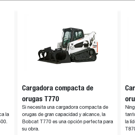
Cargadora compacta de
Ca
orugas T770
or
Si necesita una cargadora compacta de
Ning
ca la
orugas de gran capacidad y alcance, la
tant
500.
Bobcat T770 es una opción perfecta para
la l
su obra.
T87