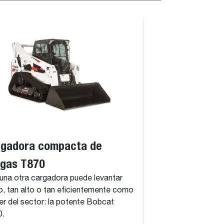
rgadora compacta de
ugas T870
una otra cargadora puede levantar
o, tan alto o tan eficientemente como
íder del sector: la potente Bobcat
0.