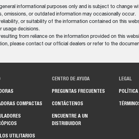
 general informational purposes only and is subject to change wi
rs, omissions, or outdated information may occasionally occur.
bility, or suitability of the information contained on this website
r usage decisions.
resulting from reliance on the information provided on this websi
on, please contact our official dealers or refer to the documen
O
CENTRO DE AYUDA
LEGAL
DORAS
PREGUNTAS FRECUENTES
POLÍTICA
ADORAS COMPACTAS
CONTÁCTENOS
TÉRMINO
ULADORES
ENCUENTRE A UN
CÓPICOS
DISTRIBUIDOR
LOS UTILITARIOS