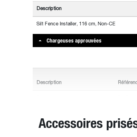
Description
Silt Fence Installer, 116 cm, Non-CE
Chargeuses approuvées
Description
Référen
Poseur de barrière à sédiments
7137320
de 116 cm, non homologué CE
Accessoires prisé