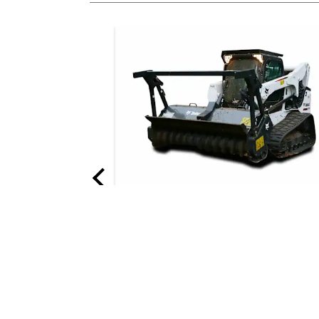
Godet de fouille, profil anglais
Débroussailleuse forestièr
Avec cette débroussailleuse forestièr
Bobcat®, réduisez en paillis en quelq
minutes les arbres et broussailles qui
étouffent les terrains.