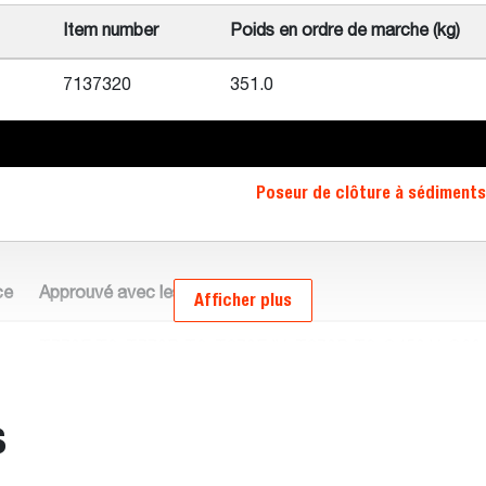
Item number
Poids en ordre de marche (kg)
7137320
351.0
Poseur de clôture à sédiments
ce
Approuvé avec les chargeuses
Afficher plus
T770E T3, T770B T3, T870E IV, T870B T3, S450 V, S66,
S770E IV, S770E T3, S770B T3, S850E T3, S850B T3, S
s