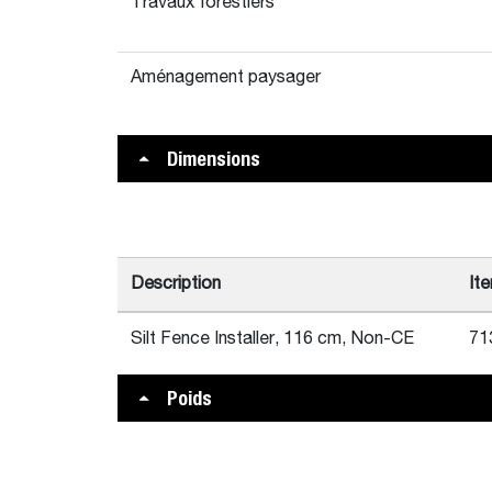
Travaux forestiers
Aménagement paysager
Dimensions
Description
It
Silt Fence Installer, 116 cm, Non-CE
71
Poids