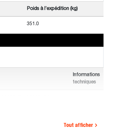
Poids à l’expédition (kg)
351.0
Informations
techniques
 S630E iT4, S650B iT4,
-
850E IV, T770E IV, S530B
Tout afficher