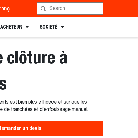
Middle East and Africa (Français)
Planifier une démonstration
L’ACHETEUR
SOCIÉTÉ
 clôture à
s
nts est bien plus efficace et sûr que les
lle de tranchées et d’enfouissage manuel.
Demander un devis