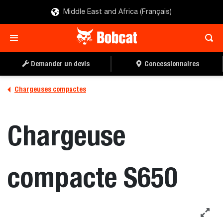
Middle East and Africa (Français)
DEMANDER DES
PLANIFIER UNE DÉMO
BROCHURES
Demander un devis
Concessionnaires
Chargeuses compactes
Chargeuse
compacte S650