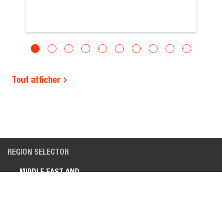
Tout afficher
REGION SELECTOR
MIDDLE EAST AND
AFRICA (FRANÇAIS)
OUTILS D’ACHAT
À PROPOS DE NOUS