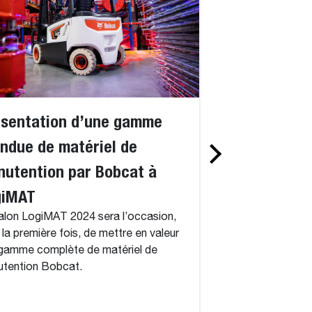
ésentation d’une gamme
Doosan Bobca
ndue de matériel de
stratégie de 
utention par Bobcat à
: les chariots
giMAT
les produits 
alon LogiMAT 2024 sera l’occasion,
passent sous 
 la première fois, de mettre en valeur
Doosan Bobcat, un
gamme complète de matériel de
Doosan et l’un des 
tention Bobcat.
mondiaux d’équipe
annoncé sa stratég
visant à accélérer 