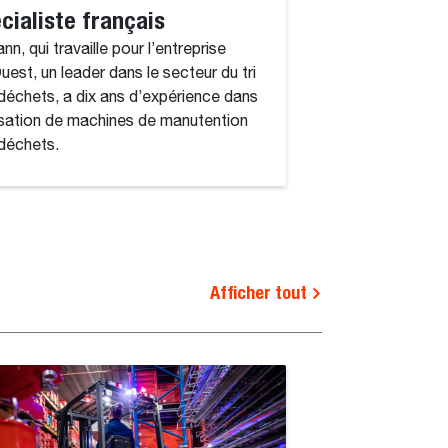
cialiste français
élévateurs él
nn, qui travaille pour l’entreprise
série 7 Plus 
Ouest, un leader dans le secteur du tri
Les chariots élévat
déchets, a dix ans d’expérience dans
série 7 Plus Bobca
ilisation de machines de manutention
offrir des performa
déchets.
espaces restreints.
Afficher tout