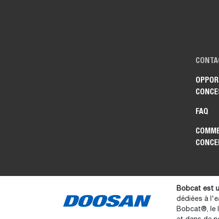
CONTA
OPPOR
CONCE
FAQ
COMME
CONCE
Bobcat est u
dédiées à l'e
Bobcat®, le 