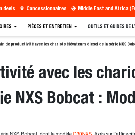
n devis
Concessionnaires
OIRES
PIÈCES ET ENTRETIEN
OUTILS ET GUIDES DE 
in de productivité avec les chariots élévateurs diesel de la série NXS Bo
ivité avec les chari
érie NXS Bobcat : M
a série NXS Bobcat, dont le modèle
D30NXS
. Axés sur l’efficaci