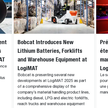
ent
Bobcat Introduces New
Pr
s
Lithium Batteries, Forklifts
éte
MAT
and Warehouse Equipment at
man
once
LogiMAT
Lo
Bobcat is presenting several new
Le s
lus
developments at LogiMAT 2025 as part
pour
of a comprehensive display of the
une 
company’s material handling product lines,
manu
including diesel, LPG and electric forklifts,
reach trucks and warehouse equipment