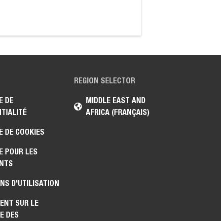
commerciales pour 
portefeuille de pr
REGION SELECTOR
E DE
MIDDLE EAST AND
TIALITÉ
AFRICA (FRANÇAIS)
E DE COOKIES
E POUR LES
NTS
NS D'UTILISATION
ENT SUR LE
E DES