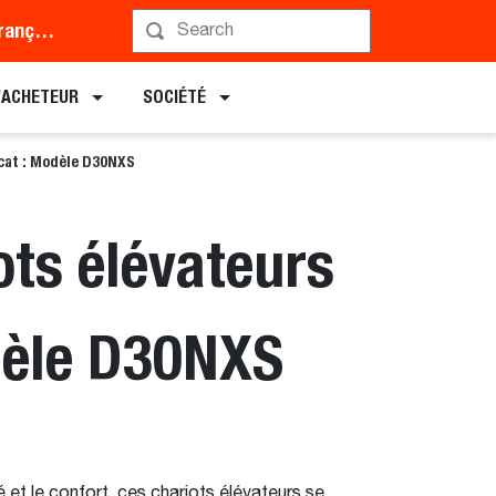
Middle East and Africa (Français)
L’ACHETEUR
SOCIÉTÉ
bcat : Modèle D30NXS
ots élévateurs
odèle D30NXS
té et le confort, ces chariots élévateurs se