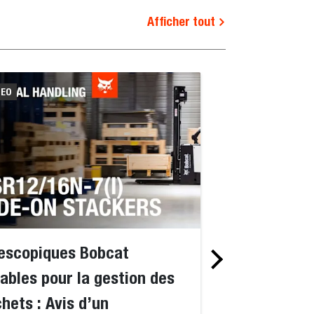
Afficher tout
DEO
VIDEO
escopiques Bobcat
Pour vos trav
ables pour la gestion des
manutention, 
hets : Avis d’un
puissance des