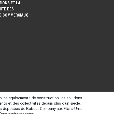
IONS ET LA
ITÉ DES
S COMMERCIAUX
s les équipements de construction, les solutions
ients et des collectivités depuis plus d’un siècle.
ues déposées de Bobcat Company aux États-Unis