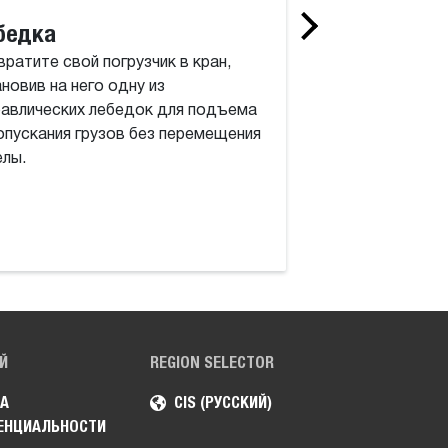
бедка
Коробчатый 
ратите свой погрузчик в кран,
тяжелых усл
новив на него одну из
Коробчатый отва
равлических лебедок для подъема
условий эксплуат
опускания грузов без перемещения
экономить время и
елы.
получать более р
Й
REGION SELECTOR
А
CIS (РУССКИЙ)
ЕНЦИАЛЬНОСТИ