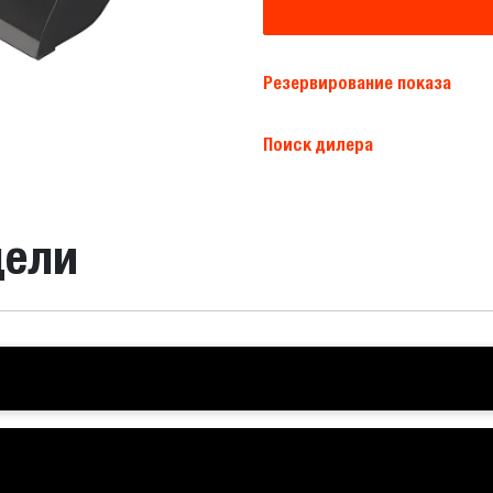
Резервирование показа
Поиск дилера
дели