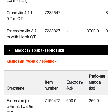
2.5 m (1.2 t)
Crane Jib 4.1 t -
7235647
-
-
830
0.7 m QT
Extension Jib 3.7
7238827
-
3700.0
940
m with Hook QT
Массовые характеристики
Крановый гусек с лебедкой
Рабочая
Item
Емкость
масса
Описание
number
(kg)
(kg)
Extension jib
7190472
600.0
260.0
w/hook L=4.5m