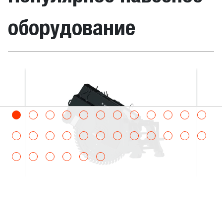
кабиной 100 IIIA,
оборудование
TL26.60 Low Cab
75 V, TL26.60
High Cab 75 V,
Модельный ряд
TL26.60 100 Low
челюстной
Ковш экска
Cab V R,
Модельный ряд
TL26.60 100 High
Cab V R,
Модельный ряд
TL26.60 75 High
Cab V R,
Модельный ряд
TL26.60 100 Low
Cab IIIA R,
Дисковая пила
Модельный ряд
TL26.60 100 High
Эта прочная, мощная пила пропиливает