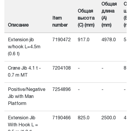
Общая
Об
Общая
длина
ши
Item
высота
(A)
(B)
Описание
number
(C) (mm)
(mm)
(m
Extension jib
7190472
917.0
4978.0
550
w/hook L=4.5m
(0.6 t)
Crane Jib 4.1 t -
7204108
-
-
830
0.7 m MT
Positive/Negative
7254896
-
-
-
Jib with Man
Platform
Extension Jib
7190466
825.0
2500.0
480
With Hook L =