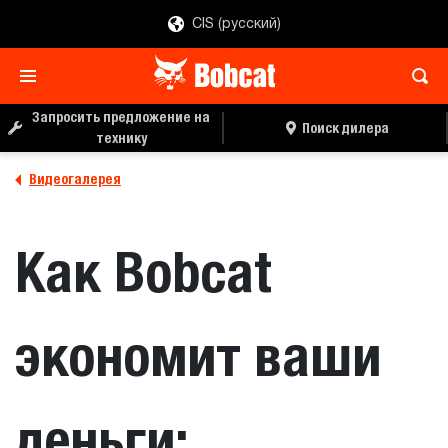
CIS (русский)
Запросить предложение на
Поиск дилера
технику
Видеогалерея
Как Bobcat
экономит ваши
деньги: