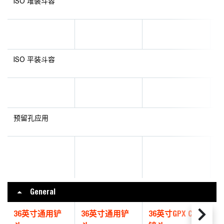
ISO 堆装斗容
ISO 平装斗容
预留孔应用
General
36英寸通用铲
36英寸通用铲
36英寸GPX CII
4