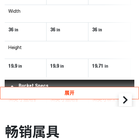
Width
36
36
36
4
in
in
in
Height
19.9
19.9
19.71
19
in
in
in
Bucket Specs
展开
36英寸通用铲
36英寸通用铲
36英寸GPX CII
4
斗
斗
铲斗
ISO Heaped Capacity
畅销属具