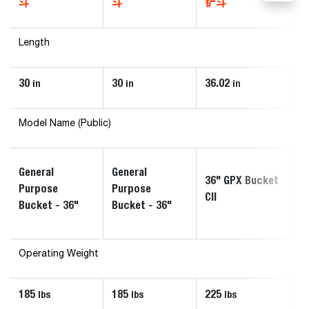
斗
斗
铲斗
Length
30
30
36.02
36
in
in
in
Model Name (Public)
General
General
36" GPX Bucket
44
Purpose
Purpose
CII
CI
Bucket - 36"
Bucket - 36"
Operating Weight
185
185
225
2
lbs
lbs
lbs