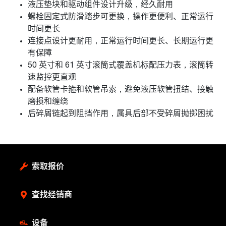
液压垫块和驱动组件设计升级，经久耐用
螺栓固定式防滑踏步可更换，操作更便利、正常运行
时间更长
连接点设计更耐用，正常运行时间更长、长期运行更
有保障
50 英寸和 61 英寸滚筒式覆盖机标配压力表，滚筒转
速监控更直观
配备软管卡箍和软管吊索，避免液压软管扭结、接触
磨损和缠绕
后碎屑链起到阻挡作用，属具后部不受碎屑抛掷困扰
索取报价
查找经销商
设备