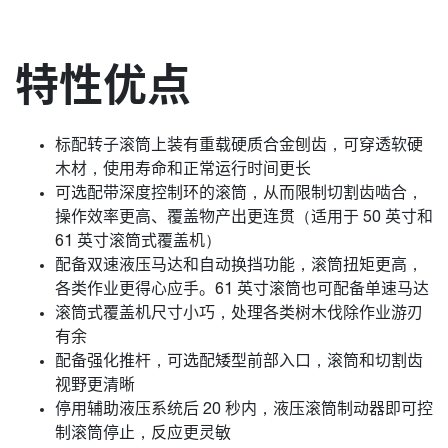
特性优点
标配转子滚筒上装有重载硬质合金刨齿，可穿透软硬
木材，使用寿命和正常运行时间更长
可选配带深度控制环的滚筒，从而限制切割齿啮合，
操作效率更高、覆盖物产出更连贯（适用于 50 英寸和
61 英寸滚筒式覆盖机）
配备双速液压马达和自动换挡功能，滚筒扭矩更高，
各类作业更得心应手。61 英寸滚筒也可配备单速马达
滚筒式覆盖机尺寸小巧，处理各类树木伐除作业游刃
有余
配备强化推杆，可选配矮型前部入口，滚筒和切割齿
视野更清晰
停用辅助液压系统后 20 秒内，液压滚筒制动器即可控
制滚筒停止，反应更灵敏