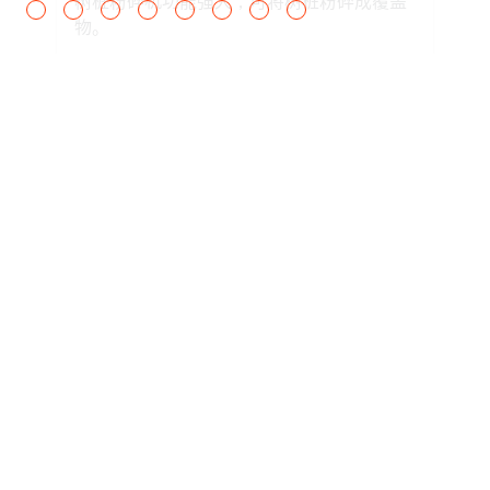
树桩粉碎机功能强大，可将树桩粉碎成覆盖
24.0-27.0 IN
24.0-27.0 IN
物。
Chain Options
MULTIPLE
MULTIPLE
查看全部
Products, Attachments, Parts, Service,
and Warranty Information Disclaimer
The information on this website is provided for general
informational purposes only and is subject to change
without notice. While we strive to ensure the accuracy and