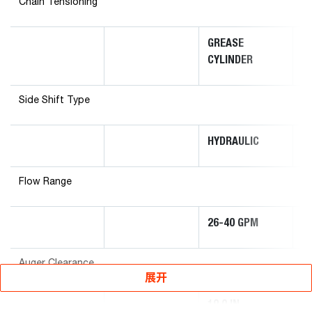
Chain Tensioning
GREASE
G
CYLINDER
C
Side Shift Type
HYDRAULIC
H
Flow Range
26-40 GPM
2
Auger Clearance
展开
19.0 IN
23