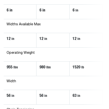
6 in
6 in
6
6
in
Widths Available Max
12
12
12
1
in
in
in
Operating Weight
955
980
1520
1
lbs
lbs
lb
Width
56
56
63
56
in
in
in