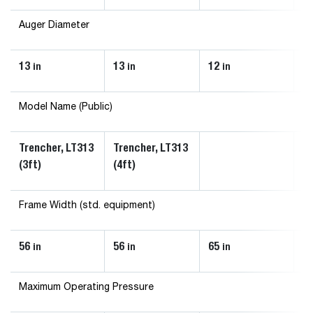
Auger Diameter
13
13
12
14
in
in
in
Model Name (Public)
Trencher, LT313
Trencher, LT313
(3ft)
(4ft)
Frame Width (std. equipment)
56
56
65
56
in
in
in
Maximum Operating Pressure