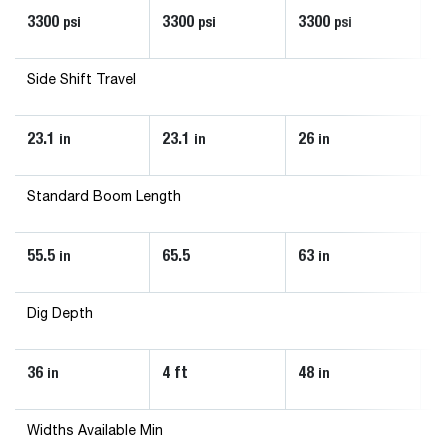
3300
3300
3300
3
psi
psi
psi
Side Shift Travel
23.1
23.1
26
21
in
in
in
Standard Boom Length
55.5
65.5
63
6
in
in
Dig Depth
36
4 ft
48
5
in
in
Widths Available Min