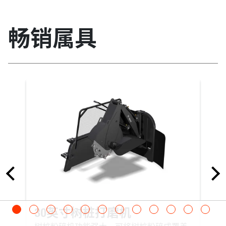
Chain Options
畅销属具
MULTIPLE
M
Trencher Specs
挖沟机 - LT313
挖沟机 - LT313
挖沟机 - LT405
挖
(3')
(4')
(4
Side Shift Type
MANUAL
MANUAL
Auger Clearance
30英寸树桩打磨机