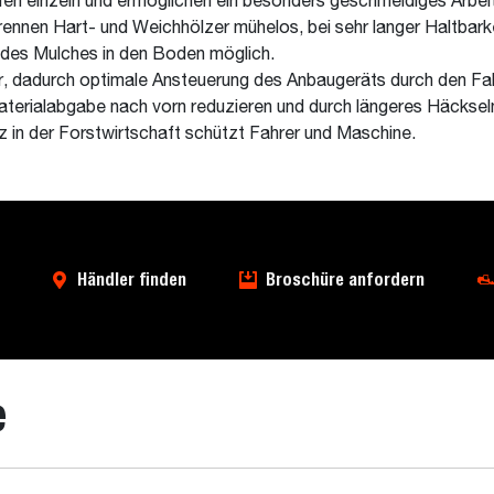
fen einzeln und ermöglichen ein besonders geschmeidiges Arbei
ennen Hart- und Weichhölzer mühelos, bei sehr langer Haltbarke
 des Mulches in den Boden möglich.
r, dadurch optimale Ansteuerung des Anbaugeräts durch den Fah
terialabgabe nach vorn reduzieren und durch längeres Häcksel
in der Forstwirtschaft schützt Fahrer und Maschine.
Händler finden
Broschüre anfordern
e