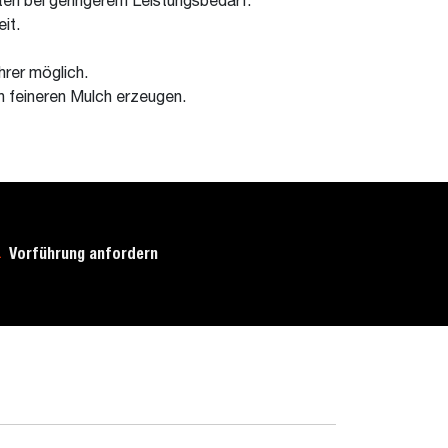
ten bei geringerem Leistungsbedarf.
it.
rer möglich.
n feineren Mulch erzeugen.
Vorführung anfordern