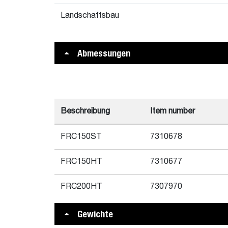
Landschaftsbau
Abmessungen
Beschreibung
Item number
FRC150ST
7310678
FRC150HT
7310677
FRC200HT
7307970
Gewichte