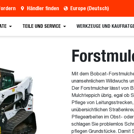
fordern
Händler finden
Europe (Deutsch)
ern
Händler finden
Broschüre anfordern
Vo
ATE
TEILE UND SERVICE
WERKZEUGE UND KAUFRATG
Forstmul
Mit dem Bobcat-Forstmulche
unansehnlichem Wildwuchs und
Der Forstmulcher lässt von B
Mulchteppich übrig, egal ob S
Pflege von Leitungsstrecken
unübersichtlichen Straßenkre
Pflegearbeiten im Obst- ode
schlagen Sie problemlos Schn
pflegen Grundstücke. Damit S