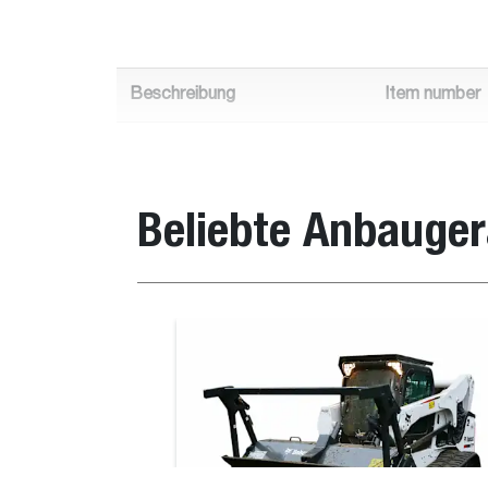
Beschreibung
Item number
FRC150ST
7310678
FRC150HT
7310677
Beliebte Anbauger
FRC200HT
7307970
Zugelassen für Lader
Löffel, deutsches Profil
Beschreibung
Nummer
Zugelassen für L