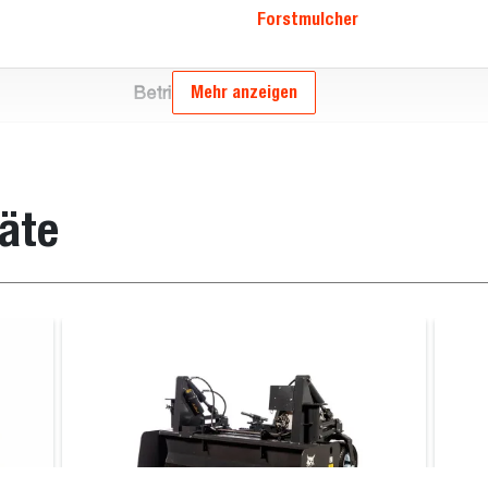
Forstmulcher
Mehr anzeigen
Betriebsgewicht (kg)
850.0
1050.0
äte
1270.0
Forstmulcher
ader