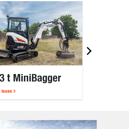
3 t MiniBagger
3-4 t Mi
 lesen
Mehr lesen