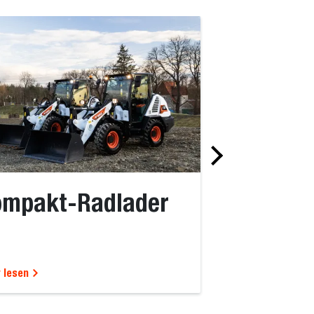
ompakt-Radlader
Kompakt-
 lesen
Mehr lesen