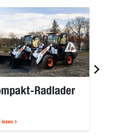
ompakt-Radlader
Kompakt-
 lesen
Mehr lesen