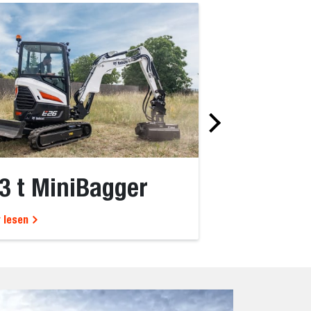
3 t MiniBagger
3-4 t Mi
 lesen
Mehr lesen