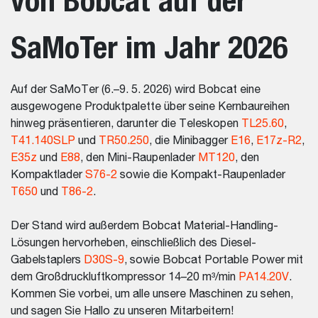
SaMoTer im Jahr 2026
Auf der SaMoTer (6.–9. 5. 2026) wird Bobcat eine
ausgewogene Produktpalette über seine Kernbaureihen
hinweg präsentieren, darunter die Teleskopen
TL25.60
,
T41.140SLP
und
TR50.250
, die Minibagger
E16
,
E17z-R2
,
E35z
und
E88
, den Mini-Raupenlader
MT120
, den
Kompaktlader
S76-2
sowie die Kompakt-Raupenlader
T650
und
T86-2
.
Der Stand wird außerdem Bobcat Material-Handling-
Lösungen hervorheben, einschließlich des Diesel-
Gabelstaplers
D30S-9
, sowie Bobcat Portable Power mit
dem Großdruckluftkompressor 14–20 m³/min
PA14.20V
.
Kommen Sie vorbei, um alle unsere Maschinen zu sehen,
und sagen Sie Hallo zu unseren Mitarbeitern!