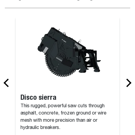
dor
Grapa para r
Disco sierra
This rugged, powerful saw cuts through
asphalt, concrete, frozen ground or wire
mesh with more precision than air or
hydraulic breakers.