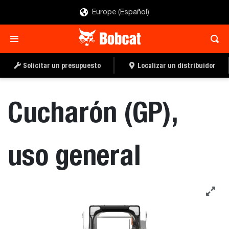
Europe (Español)
SOLICITAR UN
LOCALIZAR UN
PRESUPUESTO
DISTRIBUIDOR
Solicitar un presupuesto
Localizar un distribuidor
Cucharón (GP),
uso general