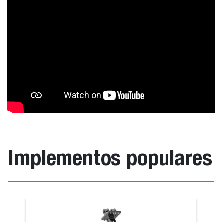
Implementos populares
anieves
Unidad perf