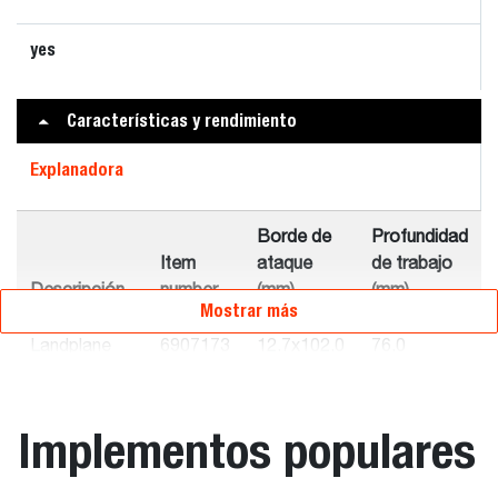
yes
Características y rendimiento
Explanadora
Borde de
Profundidad
Item
ataque
de trabajo
Descripción
number
(mm)
(mm)
Mostrar más
Landplane
6907173
12.7x102.0
76.0
Deluxe 122
cm
Implementos populares
Landplane
6906115
12.7x152.0
89.0
Deluxe 198