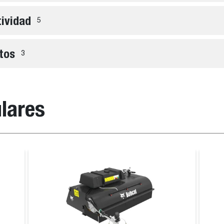
tividad
5
tos
3
lares
Fresadora
Fresadora girat