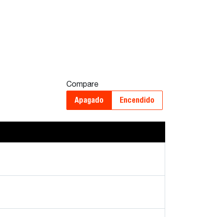
Compare
Apagado
Encendido