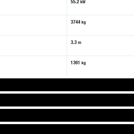
55.2
kW
3744
kg
3.3
m
1361
kg