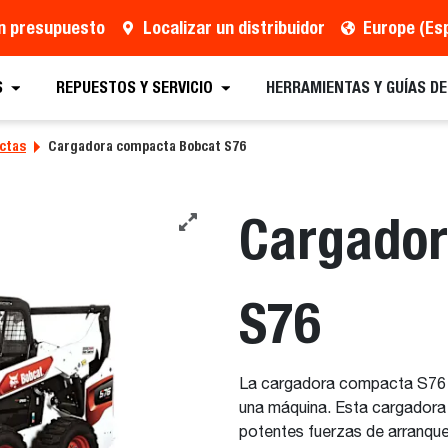
un presupuesto
Localizar un distribuidor
Europe (Es
rta
Distribuidor
Solicitar Folletos
Program
S
REPUESTOS Y SERVICIO
HERRAMIENTAS Y GUÍAS D
ctas
Cargadora compacta Bobcat S76
Cargado
S76
La cargadora compacta S76 e
una máquina. Esta cargadora 
potentes fuerzas de arranque