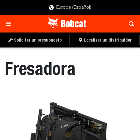
Europe (Español)
SOLICITAR UN
LOCALIZAR UN
PRESUPUESTO
DISTRIBUIDOR
Solicitar un presupuesto
Localizar un distribuidor
Fresadora