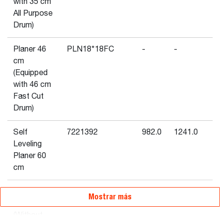
with 35 cm
All Purpose
Drum)
Planer 46
PLN18*18FC
-
-
-
cm
(Equipped
with 46 cm
Fast Cut
Drum)
Self
7221392
982.0
1241.0
Leveling
Planer 60
cm
Planer 46
PLN18*NODRUM
-
-
-
Mostrar más
cm
(Without