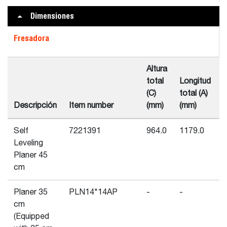
Dimensiones
Fresadora
Altura
total
Longitud
t
(C)
total (A)
(
Descripción
Item number
(mm)
(mm)
Self
7221391
964.0
1179.0
Leveling
Planer 45
cm
Planer 35
PLN14*14AP
-
-
-
cm
(Equipped