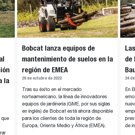
Bobcat lanza equipos de
Las
al
mantenimiento de suelos en la
de 
ción
región de EMEA
Ba
26 de octubre de 2022
24 de
 la
Tras su éxito en el mercado
En B
norteamericano, la línea de innovadores
emoc
equipos de jardinería (GME, por sus siglas
nuev
en inglés) de Bobcat está ahora disponible
empr
r que
para los clientes de toda la región de
pres
Europa, Oriente Medio y África (EMEA).
de i
rar