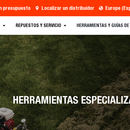
un presupuesto
Localizar un distribuidor
Europe (Es
Localizar un distribuidor
Solicitar Folletos
Pr
S
REPUESTOS Y SERVICIO
HERRAMIENTAS Y GUÍAS D
HERRAMIENTAS ESPECIALI