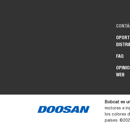
CONTÁ
OPORT
DISTRI
FAQ
OPINIO
WEB
Bobcat es u
motores e in
los colores 
países. ©20