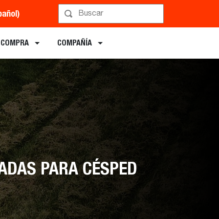
pañol)
ogramar una demostración
E COMPRA
COMPAÑÍA
ZADAS PARA CÉSPED