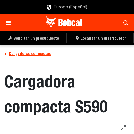
Europe (Español)
OBTENER UNA OFERTA
DISTRIBUIDOR
Solicitar un presupuesto
Localizar un distribuidor
Cargadoras compactas
Cargadora
compacta S590