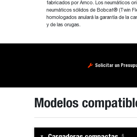
fabricados por Arnco. Los neumáticos orig
neumáticos sólidos de Bobcat® (Twin Fle
homologados anulará la garantía de la c
y de las orugas.
Solicitar un Presup
Modelos compatibl
Cargadoras compactas
6