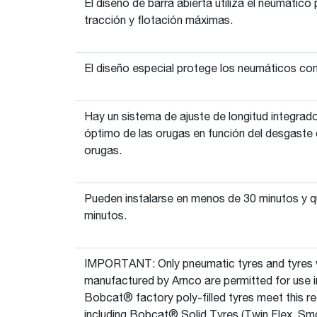
El diseño de barra abierta utiliza el neumático
tracción y flotación máximas.
El diseño especial protege los neumáticos con
Hay un sistema de ajuste de longitud integrad
óptimo de las orugas en función del desgaste 
orugas.
Pueden instalarse en menos de 30 minutos y q
minutos.
IMPORTANT: Only pneumatic tyres and tyres wit
manufactured by Arnco are permitted for use in
Bobcat® factory poly-filled tyres meet this req
including Bobcat® Solid Tyres (Twin Flex, Smo