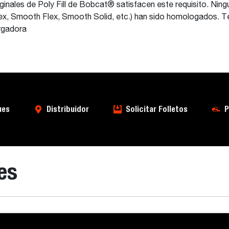
inales de Poly Fill de Bobcat® satisfacen este requisito. Ning
x, Smooth Flex, Smooth Solid, etc.) han sido homologados. T
argadora
ues
Distribuidor
Solicitar Folletos
P
es