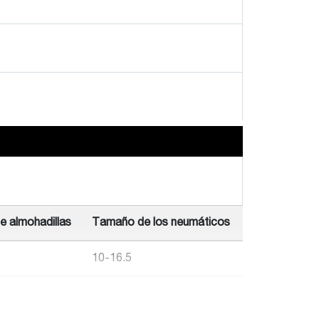
e almohadillas
Tamaño de los neumáticos
10-16.5
12-16,5