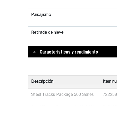
Paisajismo
Retirada de nieve
Características y rendimiento
Descripción
Item n
Steel Tracks Package 500 Series
722258
Steel Tracks Package S630/S650
717895