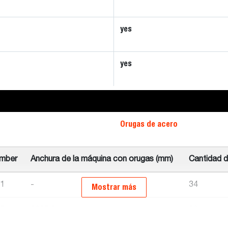
yes
yes
Orugas de acero
umber
Anchura de la máquina con orugas (mm)
Cantidad d
1
-
34
Mostrar más
5
2007.0
38