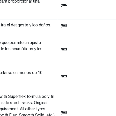
 para proporcionar una
yes
yes
tra el desgaste y los daños.
o que permite un ajuste
yes
de los neumáticos y las
uitarse en menos de 10
yes
h Superflex formula poly fill
side steel tracks. Original
uirement. All other tyres
yes
oth Flex, Smooth Solid, etc.)