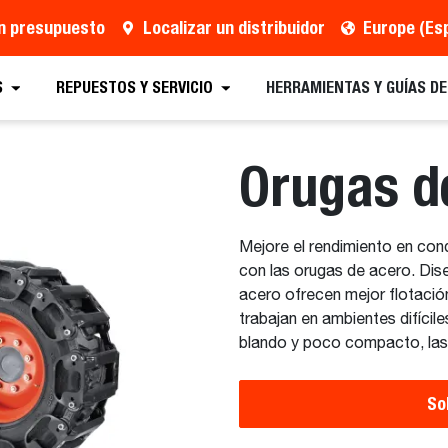
un presupuesto
Localizar un distribuidor
Europe (Es
supues
Distribuidor
Solicitar Folletos
Prog
S
REPUESTOS Y SERVICIO
HERRAMIENTAS Y GUÍAS D
Orugas d
Mejore el rendimiento en con
con las orugas de acero. Di
acero ofrecen mejor flotació
trabajan en ambientes difícil
blando y poco compacto, las 
So