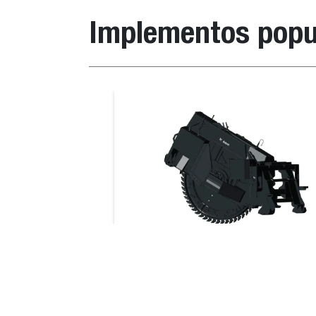
Steel Tracks Package S770
719175
Implementos popu
Steel Tracks Package S850
719175
Steel Tracks Package 400 Series
719950
Horquillas para balas
Dimensiones
Descripción
Steel Tracks Package 500 Series
Steel Tracks Package S630/S650
Disco sierra
This rugged, powerful saw cuts throu
Steel Tracks Package S770
asphalt, concrete, frozen ground or w