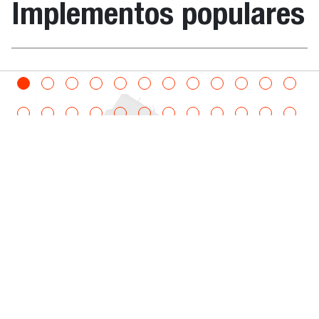
Implementos populares
S510B,
S530B,
S530E V,
S550B iT4,
la, multiuso en el cucharón
Horquillas p
S550E V,
S570B iT4,
S590B iT4,
S590E V,
S66,
S630E iT4,
S650B iT4,
S76,
S770E IV,
S770E T3,
Disco sierra
S770B T3,
S850E T3,
This rugged, powerful saw cuts through
S850B T3,
asphalt, concrete, frozen ground or wire
S850E IV,
mesh with more precision than air or