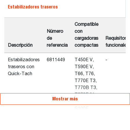
Estabilizadores traseros
Compatible
Número
con
de
cargadoras
Requisitos
Descripción
referencia
compactas
funcionales
Estabilizadores
6811449
T450E V,
-
traseros con
T590E V,
Quick-Tach
T66, T76,
T770E T3,
T770B T3,
T870E IV,
Mostrar más
T870B T3,
S100E,
S450B T2,
S450 V,
S510E V,