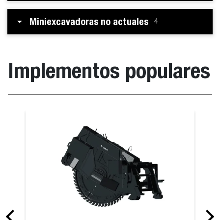
Miniexcavadoras no actuales
4
Implementos populares
la, multiuso en el cucharón
Horquillas p