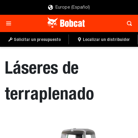
Europe (Español)
SOLICITAR UN
LOCALIZAR UN
PRESUPUESTO
DISTRIBUIDOR
Solicitar un presupuesto
Localizar un distribuidor
Láseres de
terraplenado