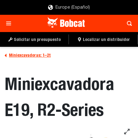
Europe (Español)
Solicitar un presupuesto
Localizar un distribuidor
Miniexcavadoras: 1–2t
Miniexcavadora
E19, R2-Series