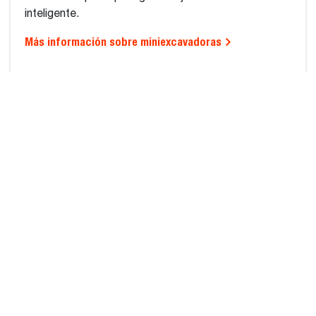
inteligente.
Más información sobre miniexcavadoras
SELECCIÓN DE REGIÓN
EUROPE (ESPAÑOL)
HERRAMIENTAS DE COMPRA
ACERCA DE NOSOTROS
SOLICITAR UN
EMPLEO
PRESUPUESTO
UBICACIONES
LOCALIZAR UN
NOTICIAS, MEDIOS DE